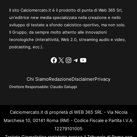
Il sito Calciomercato.it è il prodotto di punta di Web 365 Srl,
un'editrice new media specializzata nella creazione e nello
sviluppo di testate a sfondo calcistico-sportivo, ma non solo.
Il Gruppo, da sempre molto attento alle innovazioni
tecnologiche (interattività, Web 2.0, streaming audio e video,
podcasting, ecc.).
Facebook
X
Instagram
Telegram
YouTube
Chi Siamo
Redazione
Disclaimer
Privacy
Direttore Responsabile:
Claudio Galuppi
Calciomercato.it di proprietà di WEB 365 SRL - Via Nicola
Marchese 10, 00141 Roma (RM) - Codice Fiscale e Partita I.V.A.
12279101005
Testata Giornalistica registrata presso il Tribunale di Roma con