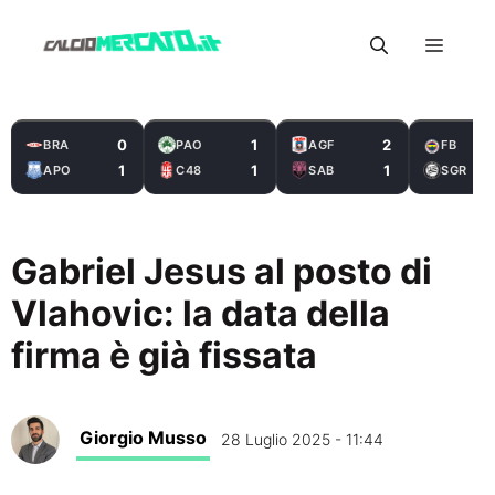
Vai
Menu
al
contenuto
0
1
2
BRA
PAO
AGF
FB
1
1
1
APO
C48
SAB
SGR
Gabriel Jesus al posto di
Vlahovic: la data della
firma è già fissata
Giorgio Musso
28 Luglio 2025 - 11:44