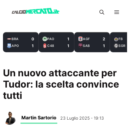
Vai
Menu
al
contenuto
0
1
2
BRA
PAO
AGF
FB
1
1
1
APO
C48
SAB
SGR
Un nuovo attaccante per
Tudor: la scelta convince
tutti
Martin Sartorio
23 Luglio 2025 - 19:13