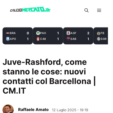
Vai
Menu
al
contenuto
0
1
2
BRA
PAO
AGF
FB
1
1
1
APO
C48
SAB
SGR
Juve-Rashford, come
stanno le cose: nuovi
contatti col Barcellona |
CM.IT
Raffaele Amato
12 Luglio 2025 - 19:19