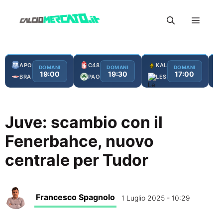
Vai
Menu
al
contenuto
APO
C48
KAL
DOMANI
DOMANI
DOMANI
19:00
19:30
17:00
BRA
PAO
LES
Juve: scambio con il
Fenerbahce, nuovo
centrale per Tudor
Francesco Spagnolo
1 Luglio 2025 - 10:29