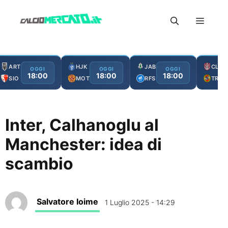
Vai
Menu
al
contenuto
ART
HJK
JAB
CLJ
OGGI
OGGI
OGGI
18:00
18:00
18:00
SIO
MOT
RFS
TRO
Inter, Calhanoglu al
Manchester: idea di
scambio
Salvatore Ioime
1 Luglio 2025 - 14:29