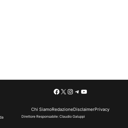
Facebook
X
Instagram
Telegram
YouTube
Chi Siamo
Redazione
Disclaimer
Privacy
Direttore Responsabile:
Claudio Galuppi
da