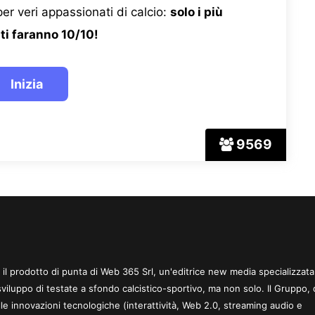
er veri appassionati di calcio:
solo i più
ti faranno 10/10!
9569
 è il prodotto di punta di Web 365 Srl, un'editrice new media specializzata
sviluppo di testate a sfondo calcistico-sportivo, ma non solo. Il Gruppo, 
le innovazioni tecnologiche (interattività, Web 2.0, streaming audio e