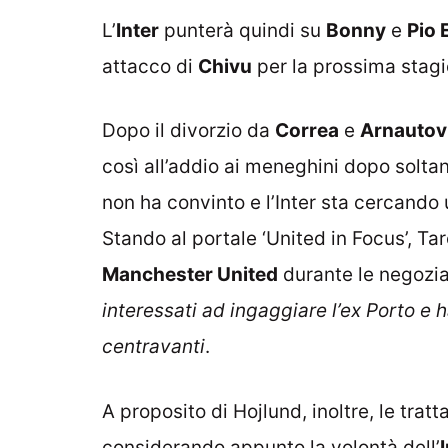
L’
Inter
punterà quindi su
Bonny
e
Pio 
attacco di
Chivu
per la prossima stagi
Dopo il divorzio da
Correa
e
Arnautov
così all’addio ai meneghini dopo soltan
non ha convinto e l’Inter sta cercando
Stando al portale ‘United in Focus’, T
Manchester United
durante le negozia
interessati ad ingaggiare l’ex Porto e h
centravanti
.
A proposito di Hojlund, inoltre, le trat
considerando appunto la volontà dell’