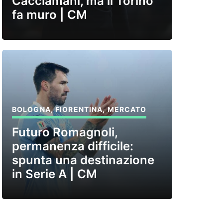
Cacciamani, ma il Torino
fa muro | CM
BOLOGNA
,
FIORENTINA
,
MERCATO
Futuro Romagnoli,
permanenza difficile:
spunta una destinazione
in Serie A | CM