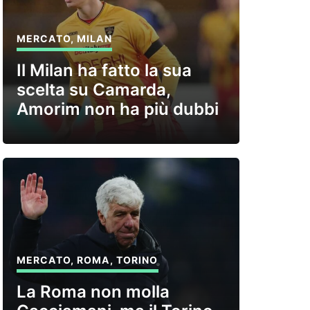
MERCATO
,
MILAN
Il Milan ha fatto la sua
scelta su Camarda,
Amorim non ha più dubbi
MERCATO
,
ROMA
,
TORINO
La Roma non molla