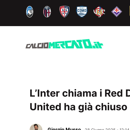
Vai
al
contenuto
L’Inter chiama i Red 
United ha già chiuso
Giorgio Musso
28 Giugno 2025 - 12:14