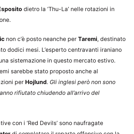
Esposito
dietro la ‘Thu-La’ nelle rotazioni in
one.
ic
non c’è posto neanche per
Taremi
, destinato
to dodici mesi. L’esperto centravanti iraniano
 una sistemazione in questo mercato estivo.
aremi sarebbe stato proposto anche al
zioni per
Hojlund
.
Gli inglesi però non sono
anno rifiutato chiudendo all’arrivo del
tative con i ‘Red Devils’ sono naufragate
Inter
di completare il reparto offensivo con la