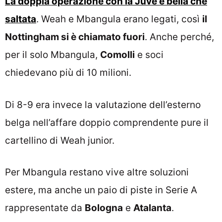
La doppia operazione con la Juve è bella che
saltata
. Weah e Mbangula erano legati, così
il
Nottingham si è chiamato fuori
. Anche perché,
per il solo Mbangula,
Comolli
e soci
chiedevano più di 10 milioni.
Di 8-9 era invece la valutazione dell’esterno
belga nell’affare doppio comprendente pure il
cartellino di Weah junior.
Per Mbangula restano vive altre soluzioni
estere, ma anche un paio di piste in Serie A
rappresentate da
Bologna
e
Atalanta
.