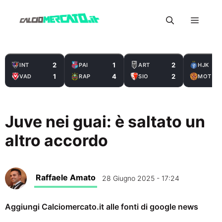
Vai
Menu
al
contenuto
2
1
2
INT
PAI
ART
HJK
1
4
2
VAD
RAP
SIO
MOT
Juve nei guai: è saltato un
altro accordo
Raffaele Amato
28 Giugno 2025 - 17:24
Aggiungi Calciomercato.it alle fonti di google news