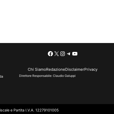
Facebook
X
Instagram
Telegram
YouTube
Chi Siamo
Redazione
Disclaimer
Privacy
Direttore Responsabile:
Claudio Galuppi
da
scale e Partita I.V.A. 12279101005