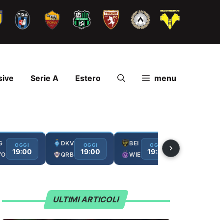
sive
Serie A
Estero
menu
G
DKV
BEI
AJX
OGGI
OGGI
OGGI
19:00
19:00
19:30
2
YO
QRB
WIE
SHE
ULTIMI ARTICOLI