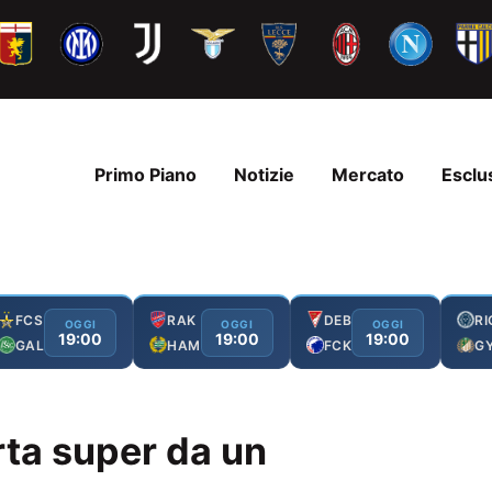
Primo Piano
Notizie
Mercato
Esclu
FCS
RAK
DEB
RI
OGGI
OGGI
OGGI
19:00
19:00
19:00
GAL
HAM
FCK
G
erta super da un