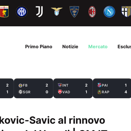
Primo Piano
Notizie
Mercato
Esclu
2
2
2
1
FB
INT
PAI
1
0
1
4
SGR
VAD
RAP
kovic-Savic al rinnovo