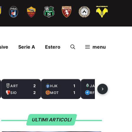
sive
Serie A
Estero
menu
2
1
2
ART
HJK
JAB
2
1
0
SIO
MOT
RFS
ULTIMI ARTICOLI