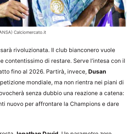
o (ANSA) Calciomercato.it
sarà rivoluzionata. Il club bianconero vuole
be contentissimo di restare. Serve l’intesa con il
atto fino al 2026. Partirà, invece,
Dusan
mpetizione mondiale, ma non rientra nei piani di
provocherà senza dubbio una reazione a catena:
nti nuovo per affrontare la Champions e dare
 resta
Jonathan David
. Un parametro zero.