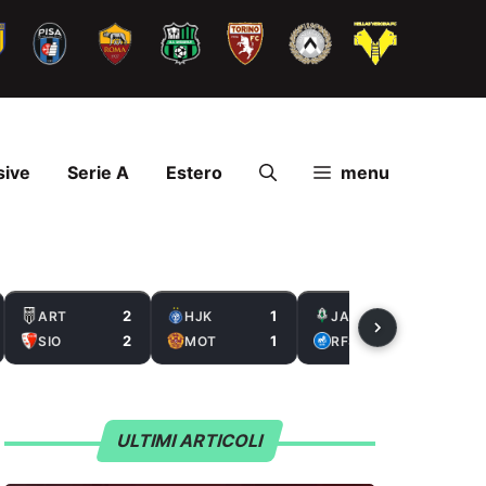
sive
Serie A
Estero
menu
2
1
2
ART
HJK
JAB
2
1
0
SIO
MOT
RFS
ULTIMI ARTICOLI