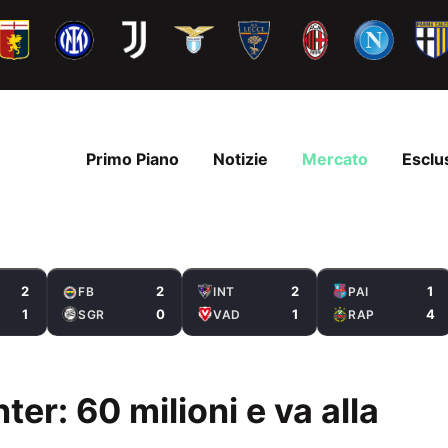
Primo Piano
Notizie
Mercato
Esclu
2
2
2
1
FB
INT
PAI
1
0
1
4
SGR
VAD
RAP
nter: 60 milioni e va alla