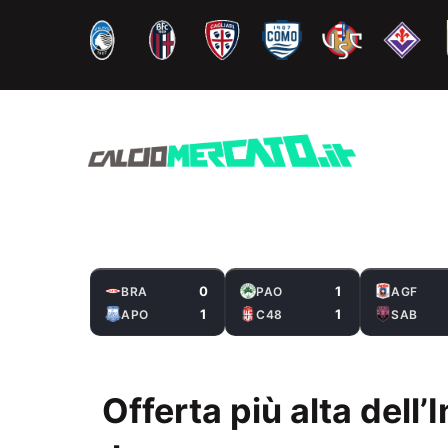
Vai
al
contenuto
0
1
BRA
PAO
AGF
1
1
APO
C48
SAB
Offerta più alta dell’I