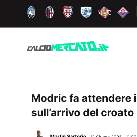
Vai
al
contenuto
Modric fa attendere il
sull’arrivo del croato
Martin Sartorio
12 Giugno 2025 - 11:06