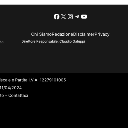
Facebook
X
Instagram
Telegram
YouTube
Chi Siamo
Redazione
Disclaimer
Privacy
Direttore Responsabile:
Claudio Galuppi
da
scale e Partita I.V.A. 12279101005
l 11/04/2024
ato -
Contattaci