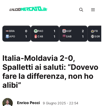
Vai
Menu
al
contenuto
0
1
2
BRA
PAO
AGF
FB
1
1
1
APO
C48
SAB
SGR
Italia-Moldavia 2-0,
Spalletti ai saluti: “Dovevo
fare la differenza, non ho
alibi”
Enrico Pecci
9 Giugno 2025 - 22:54