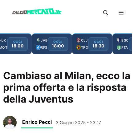
Vai
Menu
al
contenuto
HJK
JAB
CLJ
ESC
OGGI
OGGI
OGGI
O
18:00
18:00
18:30
19
MOT
RFS
TRO
FTA
Cambiaso al Milan, ecco la
prima offerta e la risposta
della Juventus
Enrico Pecci
3 Giugno 2025 - 23:17