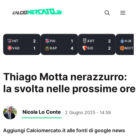
Vai
Menu
al
contenuto
2
1
2
INT
PAI
ART
HJK
1
4
2
VAD
RAP
SIO
MOT
Thiago Motta nerazzurro:
la svolta nelle prossime ore
Nicola Lo Conte
2 Giugno 2025 - 14:59
Aggiungi Calciomercato.it alle fonti di google news