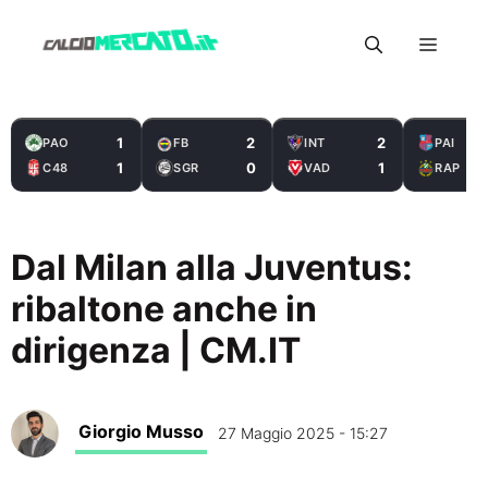
Vai
Menu
al
contenuto
1
2
2
PAO
FB
INT
PAI
1
0
1
C48
SGR
VAD
RAP
Dal Milan alla Juventus:
ribaltone anche in
dirigenza | CM.IT
Giorgio Musso
27 Maggio 2025 - 15:27