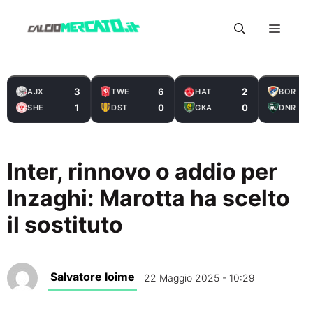
Vai
Menu
al
contenuto
3
6
2
AJX
TWE
HAT
BOR
1
0
0
SHE
DST
GKA
DNR
Inter, rinnovo o addio per
Inzaghi: Marotta ha scelto
il sostituto
Salvatore Ioime
22 Maggio 2025 - 10:29