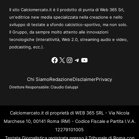
Il sito Calciomercato.it è il prodotto di punta di Web 365 Srl,
un'editrice new media specializzata nella creazione e nello
sviluppo di testate a sfondo calcistico-sportivo, ma non solo.
Il Gruppo, da sempre molto attento alle innovazioni
tecnologiche (interattività, Web 2.0, streaming audio e video,
podcasting, ecc.).
Facebook
X
Instagram
Telegram
YouTube
Chi Siamo
Redazione
Disclaimer
Privacy
Direttore Responsabile:
Claudio Galuppi
Calciomercato.it di proprietà di WEB 365 SRL - Via Nicola
Marchese 10, 00141 Roma (RM) - Codice Fiscale e Partita I.V.A.
12279101005
Testata Giornalistica registrata presso il Tribunale di Roma con