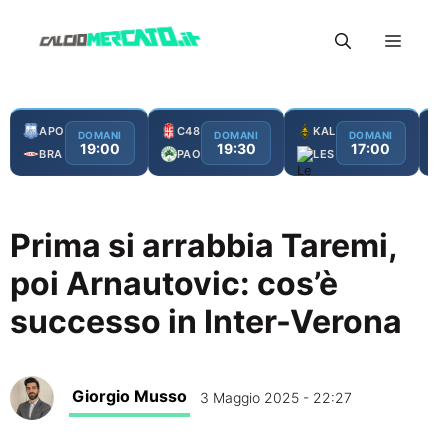
Vai
Menu
al
contenuto
APO
C48
KAL
DOMANI
DOMANI
DOMANI
19:00
19:30
17:00
BRA
PAO
LES
Prima si arrabbia Taremi,
poi Arnautovic: cos’è
successo in Inter-Verona
Giorgio Musso
3 Maggio 2025 - 22:27