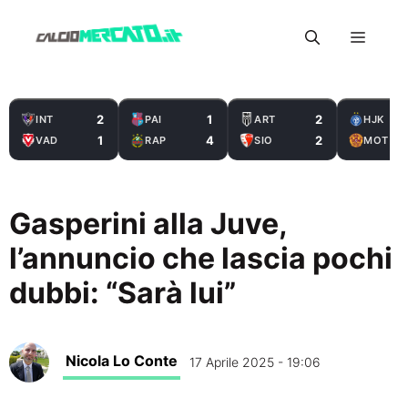
Vai
Menu
al
contenuto
2
1
2
INT
PAI
ART
HJK
1
4
2
VAD
RAP
SIO
MOT
Gasperini alla Juve,
l’annuncio che lascia pochi
dubbi: “Sarà lui”
Nicola Lo Conte
17 Aprile 2025 - 19:06