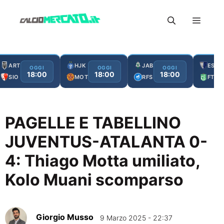
Vai
Menu
al
contenuto
ART
HJK
JAB
ESC
OGGI
OGGI
OGGI
18:00
18:00
18:00
SIO
MOT
RFS
FTA
PAGELLE E TABELLINO
JUVENTUS-ATALANTA 0-
4: Thiago Motta umiliato,
Kolo Muani scomparso
Giorgio Musso
9 Marzo 2025 - 22:37