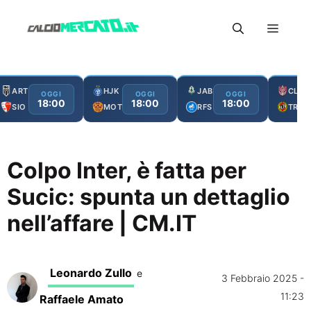
Vai
Menu
al
contenuto
ART
HJK
JAB
CLJ
OGGI
OGGI
OGGI
18:00
18:00
18:00
SIO
MOT
RFS
TRO
Colpo Inter, è fatta per
Sucic: spunta un dettaglio
nell’affare | CM.IT
Leonardo Zullo
e
3 Febbraio 2025 -
11:23
Raffaele Amato