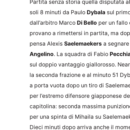
Partita senza storia quella disputata a
soli 8 minuti da Paulo
Dybala
sul primo
dall’arbitro Marco
Di Bello
per un fallo
provano a rimettersi in partita, ma do
pensa Alexis
Saelemaekers
a segnare 
Angelino
. La squadra di Fabio
Pecchi
sul doppio vantaggio giallorosso. Nea
la seconda frazione e al minuto 51 Dy
a porta vuota dopo un tiro di Saelem
per l’estremo difensore giapponese d
capitolina: seconda massima punizione
per una spinta di Mihaila su Saelemae
Dieci minuti dopo arriva anche il mome