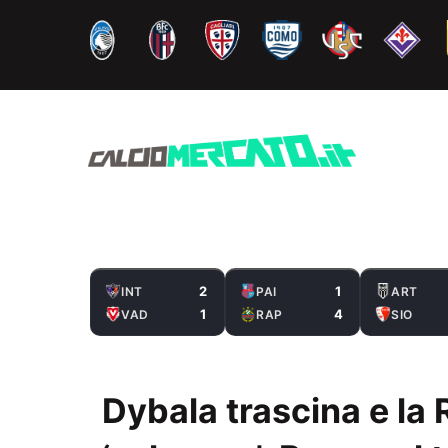
Vai
al
contenuto
2
1
INT
PAI
ART
1
4
VAD
RAP
SIO
Dybala trascina e la