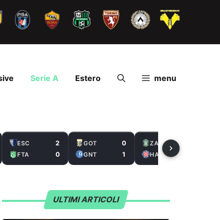
sive
Serie A
Estero
menu
2
0
2
ESC
GOT
ZAL
0
1
5
FTA
GNT
HAS
ULTIMI ARTICOLI