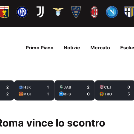
Primo Piano
Notizie
Mercato
Esclu
2
1
2
0
HJK
JAB
CLJ
2
1
0
5
MOT
RFS
TRO
 Roma vince lo scontro