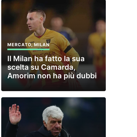
MERCATO
,
MILAN
Il Milan ha fatto la sua
scelta su Camarda,
Amorim non ha più dubbi