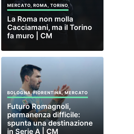
MERCATO
,
ROMA
,
TORINO
La Roma non molla
Cacciamani, ma il Torino
fa muro | CM
BOLOGNA
,
FIORENTINA
,
MERCATO
Futuro Romagnoli,
permanenza difficile:
spunta una destinazione
in Serie A | CM