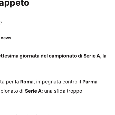
tappeto
17
e news
ettesima giornata del campionato di Serie A, la
ata per la
Roma
, impegnata contro il
Parma
mpionato di
Serie A
: una sfida troppo