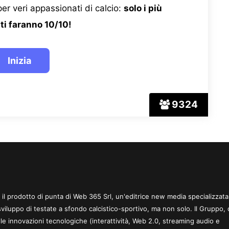
er veri appassionati di calcio:
solo i più
ti faranno 10/10!
9324
 è il prodotto di punta di Web 365 Srl, un'editrice new media specializzata
sviluppo di testate a sfondo calcistico-sportivo, ma non solo. Il Gruppo, 
le innovazioni tecnologiche (interattività, Web 2.0, streaming audio e
.