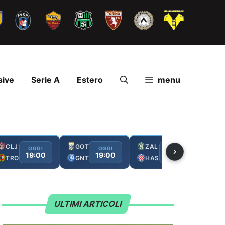
sive
Serie A
Estero
menu
CLJ
GOT
ZAL
FC
OGGI
OGGI
OGGI
19:00
19:00
19:00
TRO
GNT
HAS
GA
ULTIMI ARTICOLI