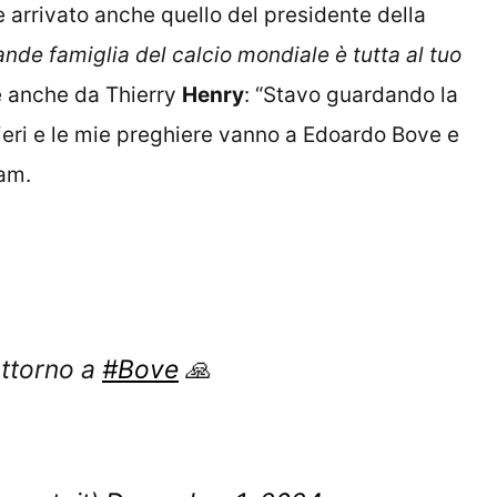
 è arrivato anche quello del presidente della
ande famiglia del calcio mondiale è tutta al tuo
te anche da Thierry
Henry
: “Stavo guardando la
sieri e le mie preghiere vanno a Edoardo Bove e
ram.
attorno a
#Bove
🙏
ercatoit)
December 1, 2024