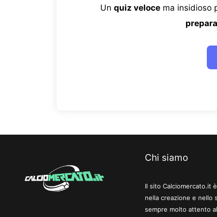
Un
quiz veloce
ma insidioso p
prepara
Chi siamo
Il sito Calciomercato.it
nella creazione e nello 
sempre molto attento al
video, podcasting, ecc.)