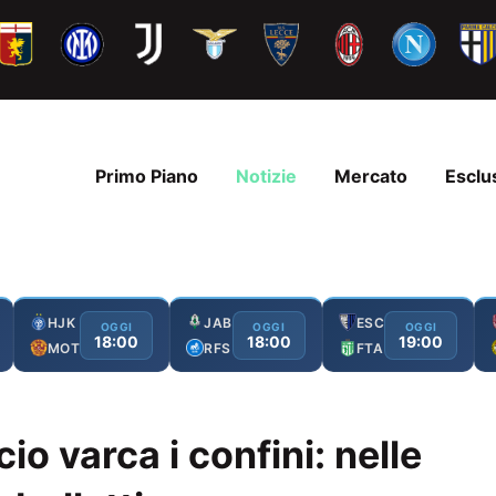
Primo Piano
Notizie
Mercato
Esclu
HJK
JAB
ESC
OGGI
OGGI
OGGI
18:00
18:00
19:00
MOT
RFS
FTA
cio varca i confini: nelle