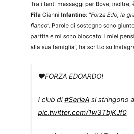
Tra i tanti messaggi per Bove, inoltre,
Fifa
Gianni
Infantino
: “
Forza Edo, la gr
fianco
“. Parole di sostegno sono giun
partita e mi sono bloccato. I miei pen
alla sua famiglia”, ha scritto su Instag
❤️FORZA EDOARDO!
I club di
#SerieA
si stringono 
pic.twitter.com/1w3TbjKJf0
— calciomercato.it (@calciom