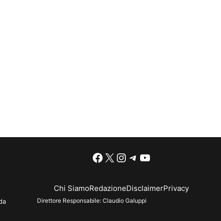
Facebook
X
Instagram
Telegram
YouTube
Chi Siamo
Redazione
Disclaimer
Privacy
Direttore Responsabile:
Claudio Galuppi
da