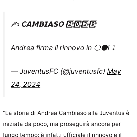
✍️ 𝗖𝗔𝗠𝗕𝗜𝗔𝗦𝗢 2️⃣0️⃣2️⃣9️⃣
Andrea firma il rinnovo in ⚪⚫! ⤵️
— JuventusFC (@juventusfc)
May
24, 2024
“La storia di Andrea Cambiaso alla Juventus è
iniziata da poco, ma proseguirà ancora per
lungo tempo: è infatti ufficiale il rinnovo e il