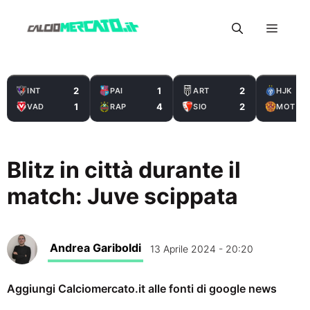
Vai
Menu
al
contenuto
2
1
2
INT
PAI
ART
HJK
1
4
2
VAD
RAP
SIO
MOT
Blitz in città durante il
match: Juve scippata
Andrea Gariboldi
13 Aprile 2024 - 20:20
Aggiungi Calciomercato.it alle fonti di google news