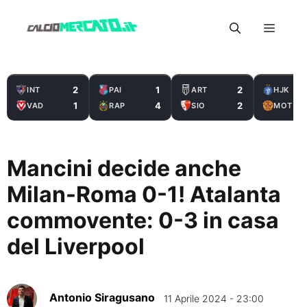
Vai
Menu
al
contenuto
2
1
2
INT
PAI
ART
HJK
1
4
2
VAD
RAP
SIO
MOT
Mancini decide anche
Milan-Roma 0-1! Atalanta
commovente: 0-3 in casa
del Liverpool
Antonio Siragusano
11 Aprile 2024 - 23:00