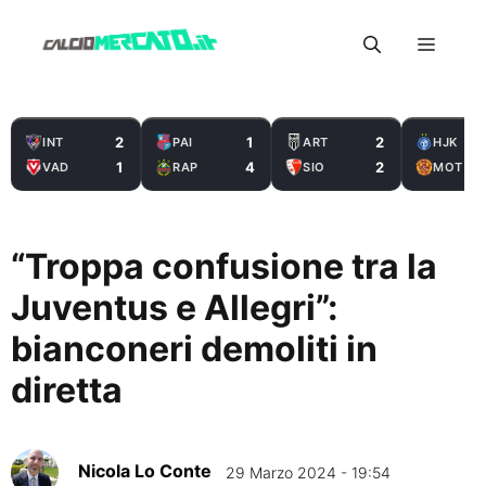
Vai
Menu
al
contenuto
2
1
2
INT
PAI
ART
HJK
1
4
2
VAD
RAP
SIO
MOT
“Troppa confusione tra la
Juventus e Allegri”:
bianconeri demoliti in
diretta
Nicola Lo Conte
29 Marzo 2024 - 19:54