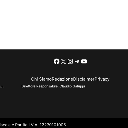
Facebook
X
Instagram
Telegram
YouTube
Chi Siamo
Redazione
Disclaimer
Privacy
Direttore Responsabile:
Claudio Galuppi
da
scale e Partita I.V.A. 12279101005