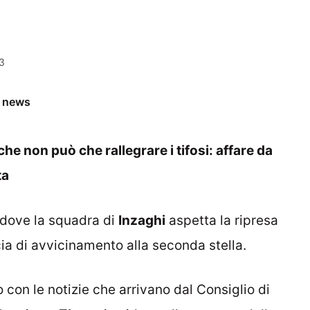
3
e news
 che non può che rallegrare i tifosi: affare da
ta
o dove la squadra di
Inzaghi
aspetta la ripresa
ia di avvicinamento alla seconda stella.
o con le notizie che arrivano dal Consiglio di