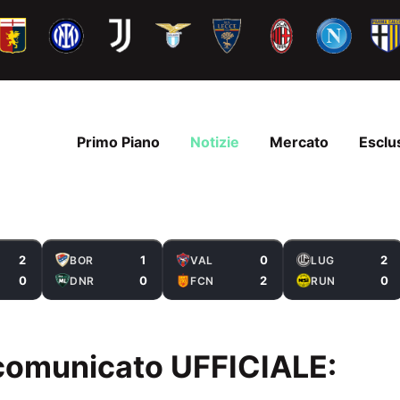
Primo Piano
Notizie
Mercato
Esclu
2
1
0
2
BOR
VAL
LUG
0
0
2
0
DNR
FCN
RUN
l comunicato UFFICIALE: