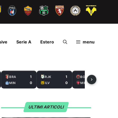
sive
Serie A
Estero
menu
1
1
0
BRA
RJK
BOH
0
0
2
MIN
ILV
MID
D
ULTIMI ARTICOLI