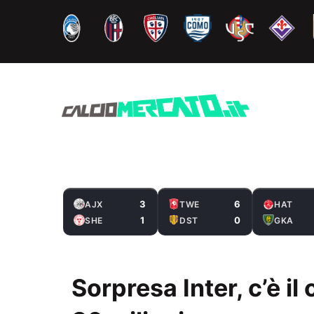
Vai
al
contenuto
3
6
AJX
TWE
HAT
1
0
SHE
DST
GKA
Sorpresa Inter, c’è i