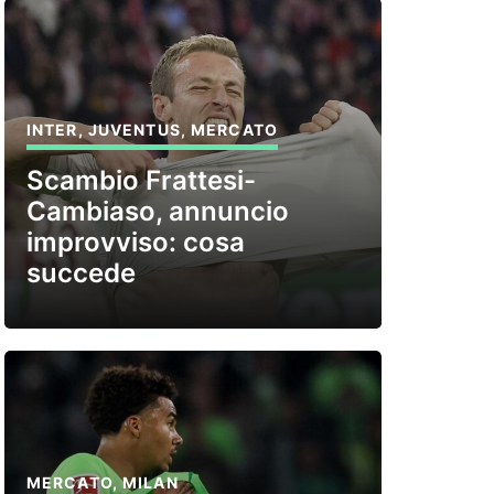
INTER
,
JUVENTUS
,
MERCATO
Scambio Frattesi-
Cambiaso, annuncio
improvviso: cosa
succede
MERCATO
,
MILAN