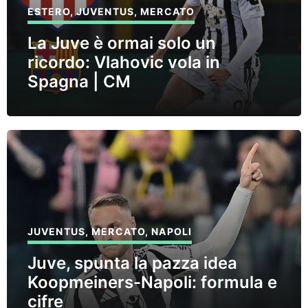
ESTERO
,
JUVENTUS
,
MERCATO
La Juve è ormai solo un
ricordo: Vlahovic vola in
Spagna | CM
JUVENTUS
,
MERCATO
,
NAPOLI
Juve, spunta la pazza idea
Koopmeiners-Napoli: formula e
cifre