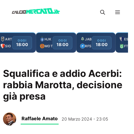
Vai
Menu
al
contenuto
ART
HJK
JAB
ESC
OGGI
OGGI
OGGI
18:00
18:00
18:00
SIO
MOT
RFS
FTA
Squalifica e addio Acerbi:
rabbia Marotta, decisione
già presa
Raffaele Amato
20 Marzo 2024 - 23:05