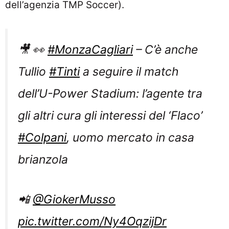
dell’agenzia TMP Soccer).
🎥 👀
#MonzaCagliari
– C’è anche
Tullio
#Tinti
a seguire il match
dell’U-Power Stadium: l’agente tra
gli altri cura gli interessi del ‘Flaco’
#Colpani
, uomo mercato in casa
brianzola
📲
@GiokerMusso
pic.twitter.com/Ny4OqzijDr