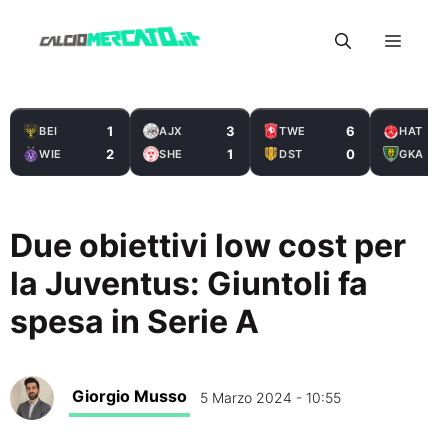
Vai
Menu
al
contenuto
1
3
6
BEI
AJX
TWE
HAT
2
1
0
WIE
SHE
DST
GKA
Due obiettivi low cost per
la Juventus: Giuntoli fa
spesa in Serie A
Giorgio Musso
5 Marzo 2024 - 10:55