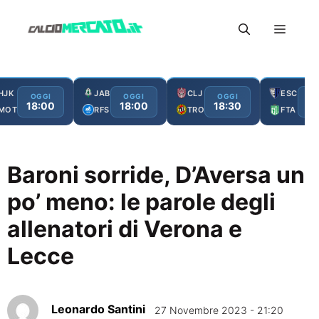
Vai
Menu
al
contenuto
HJK
JAB
CLJ
ESC
OGGI
OGGI
OGGI
O
18:00
18:00
18:30
19
MOT
RFS
TRO
FTA
Baroni sorride, D’Aversa un
po’ meno: le parole degli
allenatori di Verona e
Lecce
Leonardo Santini
27 Novembre 2023 - 21:20