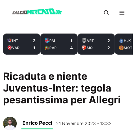
Vai
Menu
al
contenuto
2
1
2
INT
PAI
ART
HJK
1
4
2
VAD
RAP
SIO
MOT
Ricaduta e niente
Juventus-Inter: tegola
pesantissima per Allegri
Enrico Pecci
21 Novembre 2023 - 13:32