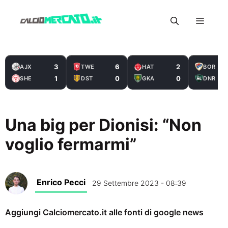
Vai
Menu
al
contenuto
3
6
2
AJX
TWE
HAT
BOR
1
0
0
SHE
DST
GKA
DNR
Una big per Dionisi: “Non
voglio fermarmi”
Enrico Pecci
29 Settembre 2023 - 08:39
Aggiungi Calciomercato.it alle fonti di google news