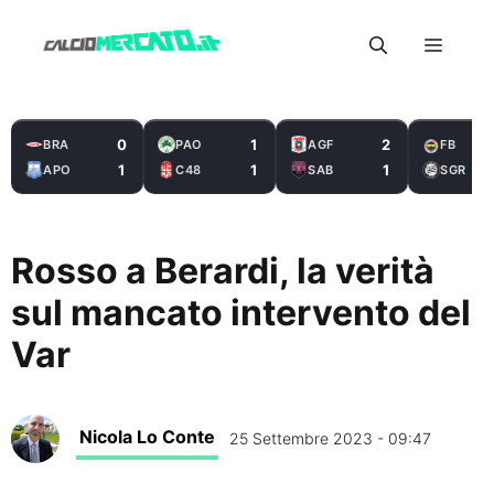
Vai
Menu
al
contenuto
0
1
2
BRA
PAO
AGF
FB
1
1
1
APO
C48
SAB
SGR
Rosso a Berardi, la verità
sul mancato intervento del
Var
Nicola Lo Conte
25 Settembre 2023 - 09:47