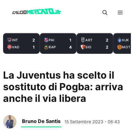
Vai
Menu
al
contenuto
2
1
2
INT
PAI
ART
HJK
1
4
2
VAD
RAP
SIO
MOT
La Juventus ha scelto il
sostituto di Pogba: arriva
anche il via libera
Bruno De Santis
15 Settembre 2023 - 06:43