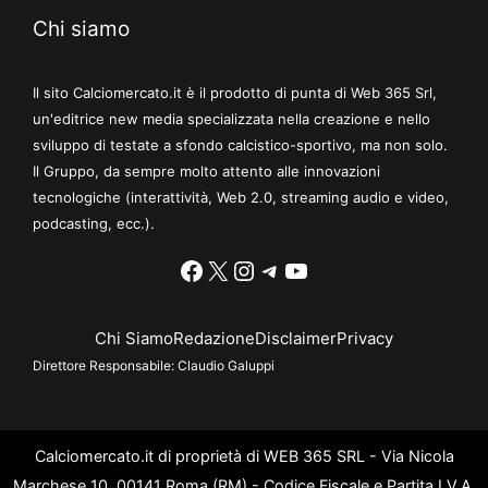
Chi siamo
Il sito Calciomercato.it è il prodotto di punta di Web 365 Srl,
un'editrice new media specializzata nella creazione e nello
sviluppo di testate a sfondo calcistico-sportivo, ma non solo.
Il Gruppo, da sempre molto attento alle innovazioni
tecnologiche (interattività, Web 2.0, streaming audio e video,
podcasting, ecc.).
Facebook
X
Instagram
Telegram
YouTube
Chi Siamo
Redazione
Disclaimer
Privacy
Direttore Responsabile:
Claudio Galuppi
Calciomercato.it di proprietà di WEB 365 SRL - Via Nicola
Marchese 10, 00141 Roma (RM) - Codice Fiscale e Partita I.V.A.