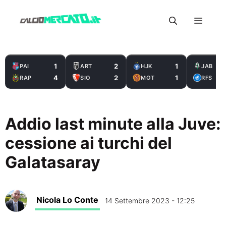
Vai
Menu
al
contenuto
1
2
1
PAI
ART
HJK
JAB
4
2
1
RAP
SIO
MOT
RFS
Addio last minute alla Juve:
cessione ai turchi del
Galatasaray
Nicola Lo Conte
14 Settembre 2023 - 12:25