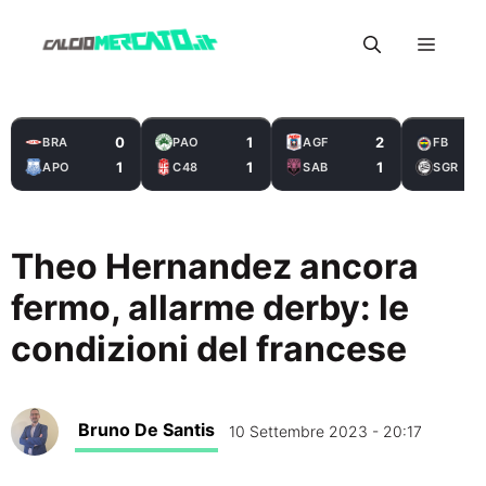
Vai
Menu
al
contenuto
0
1
2
BRA
PAO
AGF
FB
1
1
1
APO
C48
SAB
SGR
Theo Hernandez ancora
fermo, allarme derby: le
condizioni del francese
Bruno De Santis
10 Settembre 2023 - 20:17