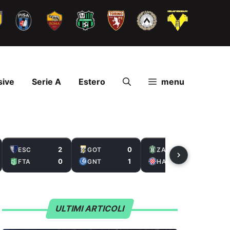
sive
Serie A
Estero
menu
2
0
2
ESC
GOT
ZAL
0
1
5
FTA
GNT
HAS
ULTIMI ARTICOLI