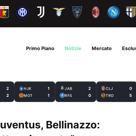
Primo Piano
Notizie
Mercato
Esclu
2
1
2
0
HJK
JAB
CLJ
2
1
0
5
MOT
RFS
TRO
uventus, Bellinazzo: