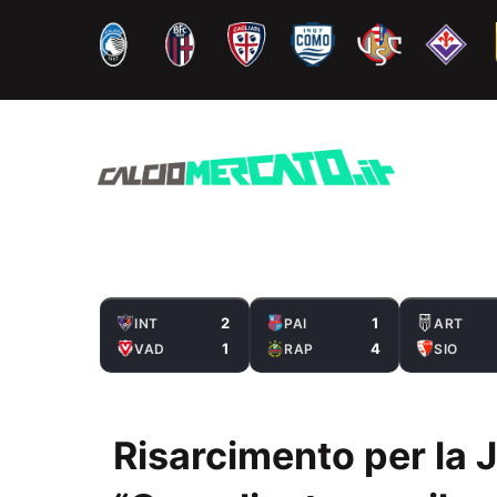
Vai
al
contenuto
2
1
INT
PAI
ART
1
4
VAD
RAP
SIO
Risarcimento per la J