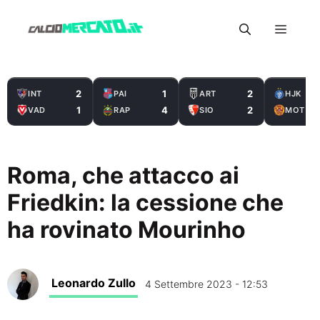
Vai
Menu
al
contenuto
2
1
2
INT
PAI
ART
HJK
1
4
2
VAD
RAP
SIO
MOT
Roma, che attacco ai
Friedkin: la cessione che
ha rovinato Mourinho
Leonardo Zullo
4 Settembre 2023 - 12:53