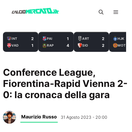
Vai
Menu
al
contenuto
2
1
2
INT
PAI
ART
HJK
1
4
2
VAD
RAP
SIO
MOT
Conference League,
Fiorentina-Rapid Vienna 2-
0: la cronaca della gara
Maurizio Russo
31 Agosto 2023 - 20:00