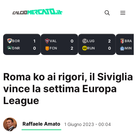
Vai
Menu
al
contenuto
1
0
2
BOR
VAL
LUG
BRA
0
2
0
DNR
FCN
RUN
MIN
Roma ko ai rigori, il Siviglia
vince la settima Europa
League
Raffaele Amato
1 Giugno 2023 - 00:04