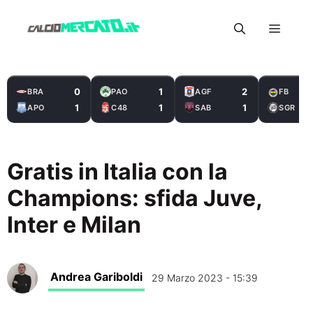
Vai
Menu
al
contenuto
0
1
2
BRA
PAO
AGF
FB
1
1
1
APO
C48
SAB
SGR
Gratis in Italia con la
Champions: sfida Juve,
Inter e Milan
Andrea Gariboldi
29 Marzo 2023 - 15:39