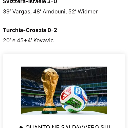
Svizzera-Israele 3-0
39′ Vargas, 48′ Amdouni, 52′ Widmer
Turchia-Croazia 0-2
20′ e 45+4′ Kovavic
🔥 QUANTO NE SAI DAVVERO SUI