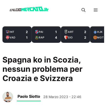
Vai
Menu
al
contenuto
2
1
2
INT
PAI
ART
HJK
1
4
2
VAD
RAP
SIO
MOT
Spagna ko in Scozia,
nessun problema per
Croazia e Svizzera
Paolo Siotto
28 Marzo 2023 - 22:46