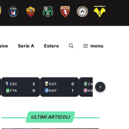
sive
Serie A
Estero
menu
2
0
2
ESC
GOT
ZAL
0
1
5
FTA
GNT
HAS
ULTIMI ARTICOLI