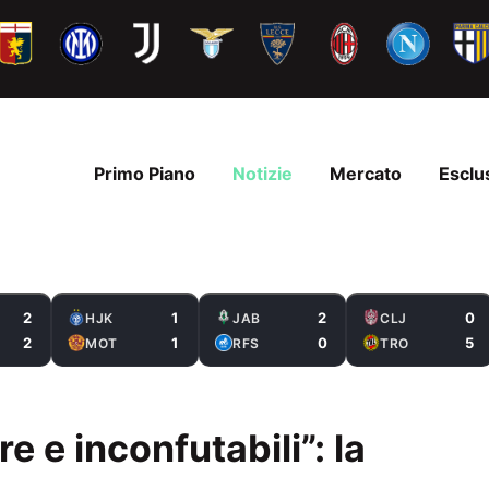
Primo Piano
Notizie
Mercato
Esclu
2
1
2
0
HJK
JAB
CLJ
2
1
0
5
MOT
RFS
TRO
re e inconfutabili”: la