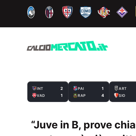
Vai
al
contenuto
2
1
INT
PAI
ART
1
4
VAD
RAP
SIO
“Juve in B, prove chia