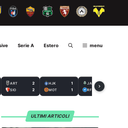
sive
Serie A
Estero
menu
2
1
2
ART
HJK
JAB
2
1
0
SIO
MOT
RFS
ULTIMI ARTICOLI