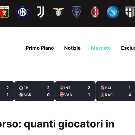
Primo Piano
Notizie
Mercato
Esclu
2
2
2
1
FB
INT
PAI
1
0
1
4
SGR
VAD
RAP
orso: quanti giocatori in