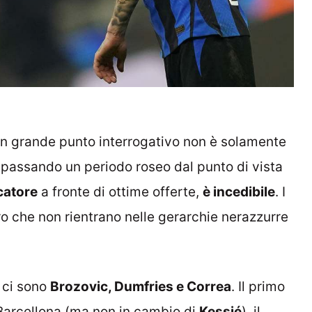
n grande punto interrogativo non è solamente
a passando un periodo roseo dal punto di vista
catore
a fronte di ottime offerte,
è incedibile
. I
ro che non rientrano nelle gerarchie nerazzurre
a ci sono
Brozovic, Dumfries e Correa
. Il primo
 Barcellona (ma non in cambio di
Kessié
), il