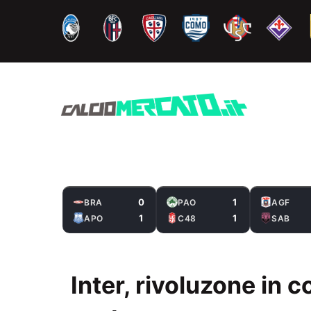
Vai
al
contenuto
0
1
BRA
PAO
AGF
1
1
APO
C48
SAB
Inter, rivoluzone in c