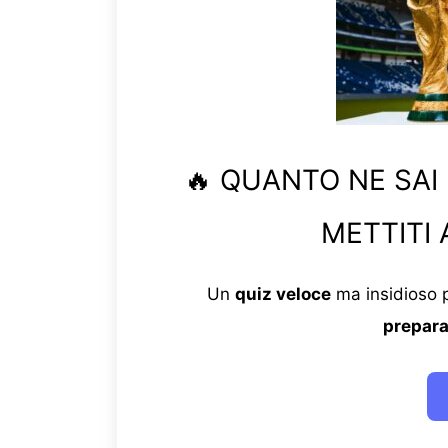
🔥 QUANTO NE SAI
METTITI 
Un
quiz veloce
ma insidioso p
prepara