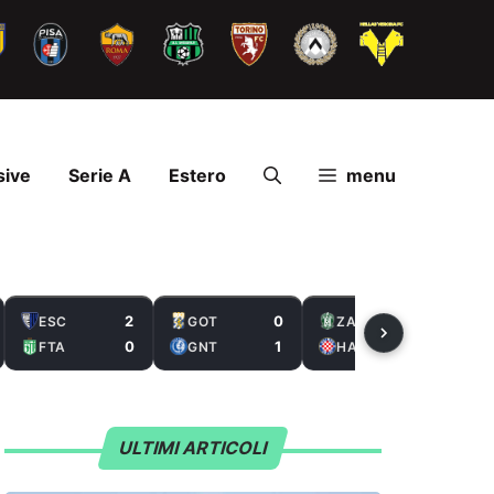
sive
Serie A
Estero
menu
2
0
2
ESC
GOT
ZAL
0
1
5
FTA
GNT
HAS
ULTIMI ARTICOLI