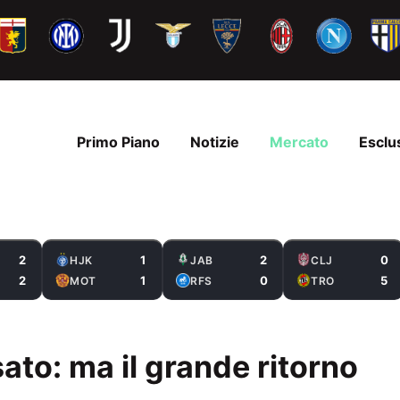
Primo Piano
Notizie
Mercato
Esclu
2
1
2
0
HJK
JAB
CLJ
2
1
0
5
MOT
RFS
TRO
ato: ma il grande ritorno