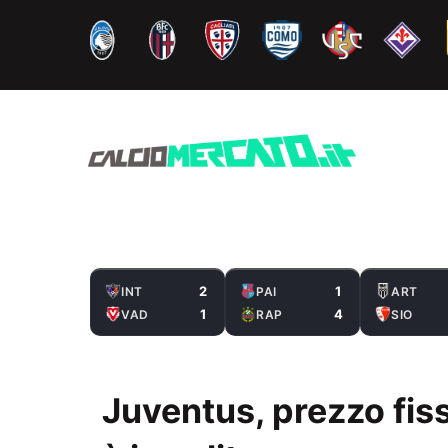
Vai
al
contenuto
2
1
INT
PAI
ART
1
4
VAD
RAP
SIO
Juventus, prezzo fiss