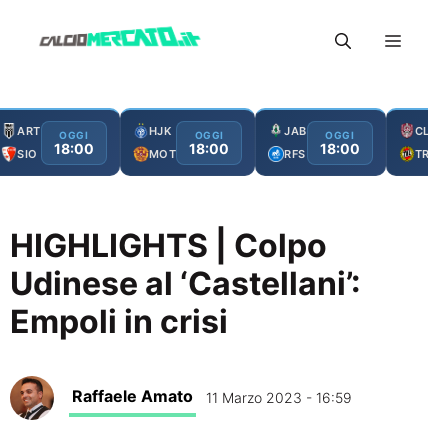
Vai
Menu
al
contenuto
ART
HJK
JAB
CLJ
OGGI
OGGI
OGGI
18:00
18:00
18:00
SIO
MOT
RFS
TRO
HIGHLIGHTS | Colpo
Udinese al ‘Castellani’:
Empoli in crisi
Raffaele Amato
11 Marzo 2023 - 16:59