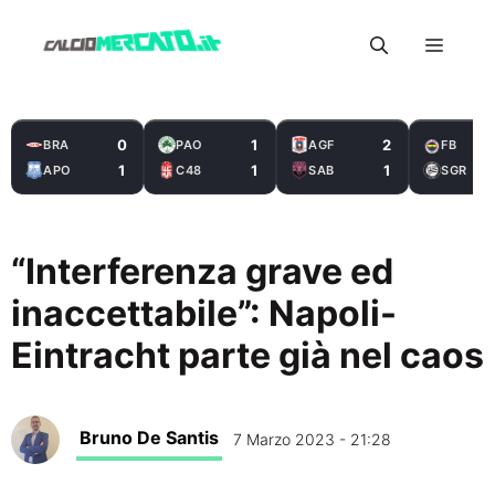
Vai
Menu
al
contenuto
0
1
2
BRA
PAO
AGF
FB
1
1
1
APO
C48
SAB
SGR
“Interferenza grave ed
inaccettabile”: Napoli-
Eintracht parte già nel caos
Bruno De Santis
7 Marzo 2023 - 21:28