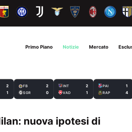
Primo Piano
Notizie
Mercato
Esclu
2
2
2
1
FB
INT
PAI
1
0
1
4
SGR
VAD
RAP
lan: nuova ipotesi di